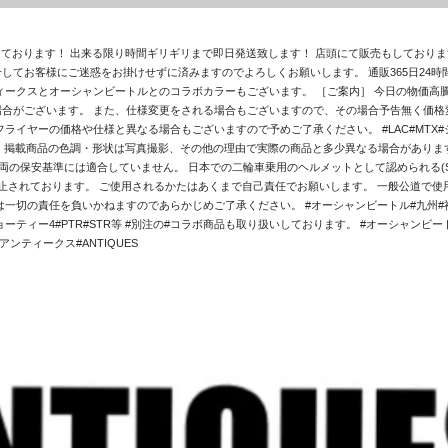
掛けております！ 出来る限り時間ギリギリまで即日発送致します！ 店頭にて販売もしており
してお客様にご迷惑をお掛けせずに済みますのでよろしくお願いします。 通販365日24時
ィークスとオーシャンビートルとのコラボカラーもございます。 ［ご案内］ 今日の物価高
合がございます。 また、仕様変更をされる場合もございますので、その場合予告無く価格変
イヤーの価格や仕様と異なる場合もございますので予めご了承ください。 #LAC#MTX#シ
 ・掲載商品の色調・形状は写真撮影、その他の理由で実際の商品と多少異なる場合がありま
両の保安基準には適合していません。 日本での二輪車乗用のヘルメットとして認められる(SG
止されております。 ご使用されるかたはあくまで自己責任でお願いします。 一般公道で
切の責任を負いかねますのであらかじめご了承ください。 #オーシャンビートル#九州#福岡#
X#ショーティー4#PTR#STR等 #別注の#コラボ商品も取り扱いしております。 #オーシャンビートル
アンティークス#ANTIQUES