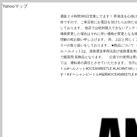
Yahooマップ
通販２４時間365日営業してます！ 即発送を心
休ですので、ご来店前にお電話を頂けたらお待たせ
しております。 他店では絶対購入できないアンテ
価格変更した場合はそれに伴い価格が変更となる場
理解の程お願い申し上げます。 尚、上記と同じくフラ
ラーの取り扱いをしております。 ■商品について
ル.ヘルメット)は、道路運送車両法及び道路運送車
で鑑賞用.装飾品となります。 公道での使用は禁
ては、運転者の責任とさせていただきます。 当方は一
トル#ヘルメット#OCEANBEETLE #LAC#MT
す！#オーシャンビートル#福岡#OCEANBEETLE #