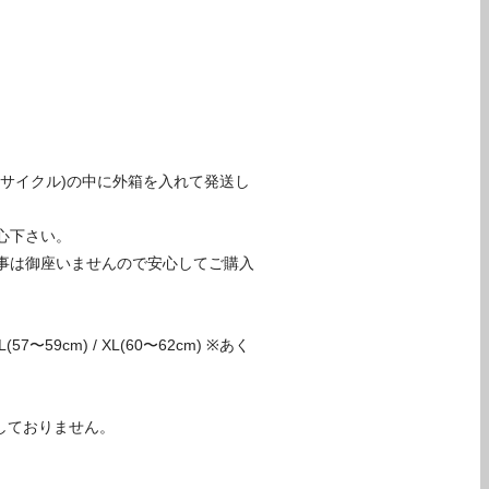
サイクル)の中に外箱を入れて発送し
心下さい。
事は御座いませんので安心してご購入
(57〜59cm) / XL(60〜62cm) ※あく
。
しておりません。