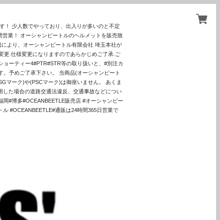
ます！ 少人数でやっており、出入りが多いのと不定
間営業！ オーシャンビートルのヘルメットを販売致
騰により、オーシャンビートル有限会社 埼玉本社が
更.仕様変更になりますのであらかじめご了承.ご
ョーティー4#PTR#STR等の取り扱いと、#別注カ
す。予めご了承下さい。 当商品(オーシャンビート
マーク)や(PSCマーク)は御座いません。 あくま
使用した場合の道路交通法違反、交通事故などについ
博多#OCEANBEETLE販売店 #オーシャンビー
 #OCEANBEETLE#通販は24時間365日営業で