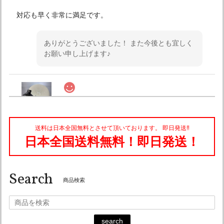
対応も早く非常に満足です。
ありがとうございました！ また今後とも宜しく
お願い申し上げます♪
オーシャンビートル ショーティー4 アイボリー チンカップ黒 各サイズ有り SALE中！ 送料込み！
Mサイズ
2026/07/13
送料は日本全国無料とさせて頂いております。 即日発送‼︎
とても早い、配送をして頂きありがとうございました。 商品
日本全国送料無料！即日発送！
はもちろん満足で、また機会あれば利用したいと思います。
Search
こちらこそ有難うございました。 また今後とも
商品検索
宜しくお願い申し上げます♪
search