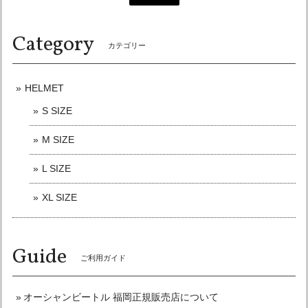
オーシャンビートル OCEAN BEETLE MTX 別注 コラボカラー マットカラー アイボリー 各サイズ有り ocean beetle SALE中です！ 送料無料！
Lサイズ
Category
2026/06/18
カテゴリー
迅速な対応ありがとうございます。 また御機会がありました
らよろしくお願い致します。
HELMET
S SIZE
オーシャンビートル PTR 別注 ダークグレー 各サイズ有り OCEANBEETLE SALE中！ 送料無料！販売終了まで在庫ラスト7個！
M SIZE
Lサイズ
2026/05/31
L SIZE
リピートでの購入。 商品問い合わせ,購入後は通話とメッセ
ージにてご連絡いただけ、発送も大変迅速で、信頼のおける
XL SIZE
ショップ様です。 この度もありがとうございました。 また
購入させていただく機会がありました時はよろしくお願いい
たします。
Guide
ご利用ガイド
こちらこそリピート購入有難うございました☆
またよろしくお願い申し上げます♪
オーシャンビートル 福岡正規販売店について