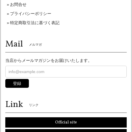
お問合せ
プライバシーポリシー
オーシャンビートル OCEANBEETLE MTX 別注マットブラック 各サイズ有り インナーペイズリー黒仕様！ SALE中！ 送料無料！
特定商取引法に基づく表記
XLサイズ
2026/05/29
Mail
今回は色々失礼な事言ってしまい申し訳ありませんでした。
メルマガ
きた商品でしたが最高です。 自分は頭が大きいのでXLでも
心配で帽体も小さくて箱から出した時 絶対無理なやつやと思
当店からメールマガジンをお届けいたします。
ったけど かぶったらなんのその。なんなら少し余裕まであり
頭痛くもならないくらいのサイズ感で感動しました。 内張も
さりげなくおしゃれでいいです。 また福岡にも仕事でもよく
行くので機会があれば直接お店にも遊びに行かせて下さい♪
登録
今回は本当に、ありがとうございました。
Link
ありがとうございました！ 喜んで頂けて良かっ
リンク
たです！ いつでもお待ちしております♪ またよ
ろしくお願い申し上げます♪
Official site