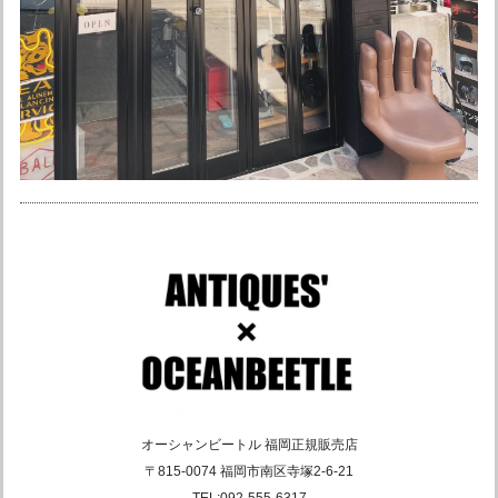
ありがとうございました☆ またよろしくお願い
申し上げます。
オーシャンビートル ショーティ4 別注マットホワイト ペイズリー黒 各サイズ有り SALE中！ 送料無料！ 常時在庫限定2個！
XLサイズ
2026/03/20
お店の方が神対応で、安心して取り引きできました。 ありが
とうございます。 次回の購入もアトランティスさんで決まり
です！
ありがとうございました！ またよろしくお願い
申し上げます♪ ちなみにうちはアンティークス
です笑
オーシャンビートル 福岡正規販売店
〒815-0074 福岡市南区寺塚2-6-21
オーシャンビートル OCEAN BEETLE ショーティー4 アイボリー 各サイズ有り 送料無料！ SALE中！
TEL:092-555-6317