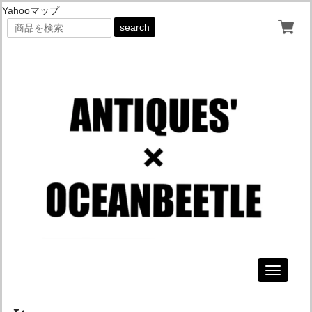
Yahooマップ
search
Toggle
navigati