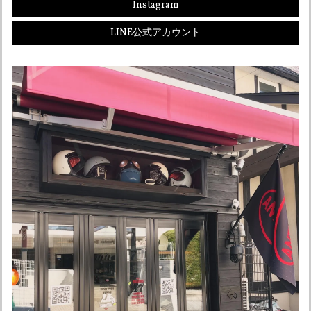
Instagram
オーシャンビートル OCEANBEETLE PTR アイボリー 各サイズ有り SALE中！ 送料無料！販売終了まで在庫ラスト5個！
LINE公式アカウント
Lサイズ
2026/05/12
とても対応が早く、わざわざ電話連絡もしてもらい気持ち良
く買い物ができました。 まだ欲しいものがあるので、その時
はよろしくお願いします。 ありがとうございました。
こちらこそありがとうございました☆ またお声
かけください！ よろしくお願い申し上げます♪
オーシャンビートル OCEAN BEETLE MTX 別注マット アイボリー 各サイズ有り インナーペイズリー黒！ SALE中！ 送料無料！
Lサイズ
2026/05/06
迅速に発送していただきありがとうございます。 オリジナル
カラーも最高です。