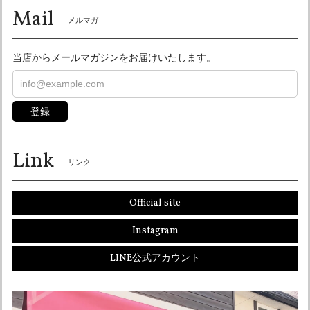
Mail
今回は色々失礼な事言ってしまい申し訳ありませんでした。
メルマガ
きた商品でしたが最高です。 自分は頭が大きいのでXLでも
心配で帽体も小さくて箱から出した時 絶対無理なやつやと思
当店からメールマガジンをお届けいたします。
ったけど かぶったらなんのその。なんなら少し余裕まであり
頭痛くもならないくらいのサイズ感で感動しました。 内張も
さりげなくおしゃれでいいです。 また福岡にも仕事でもよく
行くので機会があれば直接お店にも遊びに行かせて下さい♪
登録
今回は本当に、ありがとうございました。
Link
ありがとうございました！ 喜んで頂けて良かっ
リンク
たです！ いつでもお待ちしております♪ またよ
ろしくお願い申し上げます♪
Official site
Instagram
オーシャンビートル OCEANBEETLE PTR アイボリー 各サイズ有り SALE中！ 送料無料！販売終了まで在庫ラスト5個！
LINE公式アカウント
Lサイズ
2026/05/12
とても対応が早く、わざわざ電話連絡もしてもらい気持ち良