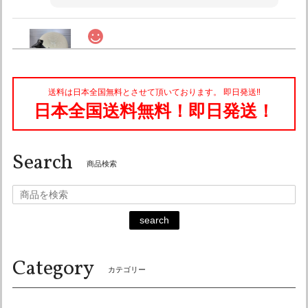
オーシャンビートル ショーティー4 アイボリー チンカップ黒 各サイズ有り SALE中！ 送料込み！
Mサイズ
2026/07/13
送料は日本全国無料とさせて頂いております。 即日発送‼︎
とても早い、配送をして頂きありがとうございました。 商品
日本全国送料無料！即日発送！
はもちろん満足で、また機会あれば利用したいと思います。
Search
こちらこそ有難うございました。 また今後とも
商品検索
宜しくお願い申し上げます♪
search
オーシャンビートル OCEAN BEETLE MTX 別注 コラボカラー マットカラー アイボリー 各サイズ有り ocean beetle SALE中です！ 送料無料！
Lサイズ
Category
2026/06/18
カテゴリー
迅速な対応ありがとうございます。 また御機会がありました
らよろしくお願い致します。