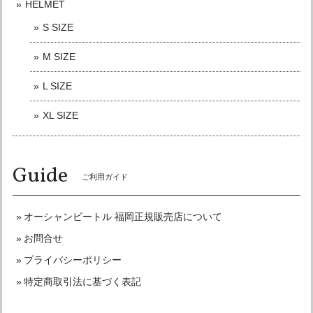
HELMET
S SIZE
オーシャンビートル PTR 別注 ダークグレー 各サイズ有り OCEANBEETLE SALE中！ 送料無料！販売終了まで在庫ラスト7個！
M SIZE
Lサイズ
2026/05/31
L SIZE
リピートでの購入。 商品問い合わせ,購入後は通話とメッセ
ージにてご連絡いただけ、発送も大変迅速で、信頼のおける
XL SIZE
ショップ様です。 この度もありがとうございました。 また
購入させていただく機会がありました時はよろしくお願いい
たします。
Guide
ご利用ガイド
こちらこそリピート購入有難うございました☆
またよろしくお願い申し上げます♪
オーシャンビートル 福岡正規販売店について
お問合せ
プライバシーポリシー
オーシャンビートル OCEANBEETLE MTX 別注マットブラック 各サイズ有り インナーペイズリー黒仕様！ SALE中！ 送料無料！
特定商取引法に基づく表記
XLサイズ
2026/05/29