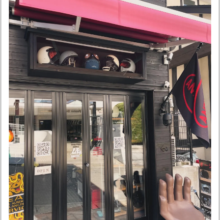
く買い物ができました。 まだ欲しいものがあるので、その時
はよろしくお願いします。 ありがとうございました。
こちらこそありがとうございました☆ またお声
かけください！ よろしくお願い申し上げます♪
オーシャンビートル OCEAN BEETLE MTX 別注マット アイボリー 各サイズ有り インナーペイズリー黒！ SALE中！ 送料無料！
Lサイズ
2026/05/06
迅速に発送していただきありがとうございます。 オリジナル
カラーも最高です。
ありがとうございました☆ またよろしくお願い
申し上げます。