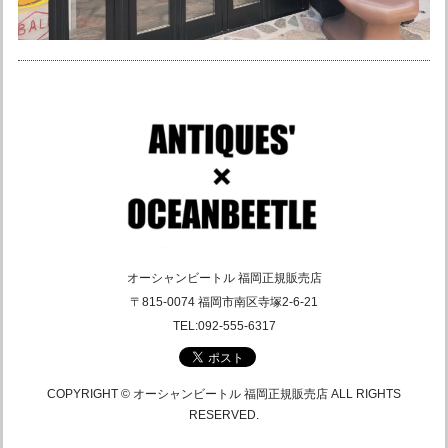
オーシャンビートル ショーティ4 別注マットホワイト ペイズリー黒 各サイズ有り SALE中！ 送料無料！ 常時在庫限定2個！
XLサイズ
2026/03/20
お店の方が神対応で、安心して取り引きできました。 ありが
とうございます。 次回の購入もアトランティスさんで決まり
です！
ありがとうございました！ またよろしくお願い
申し上げます♪ ちなみにうちはアンティークス
です笑
オーシャンビートル 福岡正規販売店
〒815-0074 福岡市南区寺塚2-6-21
オーシャンビートル OCEAN BEETLE ショーティー4 アイボリー 各サイズ有り 送料無料！ SALE中！
TEL:092-555-6317
Lサイズ
2025/12/20
COPYRIGHT © オーシャンビートル 福岡正規販売店 ALL RIGHTS
RESERVED.
オーシャンビートル ショーティ OCEANBEETLE SHORTY-OS アイボリー バイザーセット！(お得) oceanbeetle shorty 新作！ 送料無料！