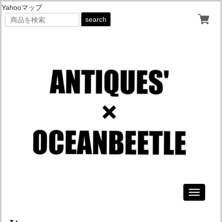
Yahooマップ
search
Toggle
navigati