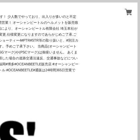
ます！ 少人数でやっており、出入りが多いのと不定
間営業！ オーシャンビートルのヘルメットを販売致
騰により、オーシャンビートル有限会社 埼玉本社が
更.仕様変更になりますのであらかじめご了承.ご
ョーティー4#PTR#STR等の取り扱いと、#別注カ
す。予めご了承下さい。 当商品(オーシャンビート
マーク)や(PSCマーク)は御座いません。 あくま
使用した場合の道路交通法違反、交通事故などについ
博多#OCEANBEETLE販売店 #オーシャンビー
 #OCEANBEETLE#通販は24時間365日営業で