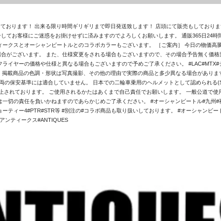
掛けております！ 出来る限り時間ギリギリまで即日発送致します！ 店頭にて販売もしており
してお客様にご迷惑をお掛けせずに済みますのでよろしくお願いします。 通販365日24時
ィークスとオーシャンビートルとのコラボカラーもございます。 ［ご案内］ 今日の物価高
合がございます。 また、仕様変更をされる場合もございますので、その場合予告無く価格変
イヤーの価格や仕様と異なる場合もございますので予めご了承ください。 #LAC#MTX#シ
 ・掲載商品の色調・形状は写真撮影、その他の理由で実際の商品と多少異なる場合がありま
両の保安基準には適合していません。 日本での二輪車乗用のヘルメットとして認められる(SG
止されております。 ご使用されるかたはあくまで自己責任でお願いします。 一般公道で
切の責任を負いかねますのであらかじめご了承ください。 #オーシャンビートル#九州#福岡#
X#ショーティー4#PTR#STR等 #別注の#コラボ商品も取り扱いしております。 #オーシャンビートル
アンティークス#ANTIQUES