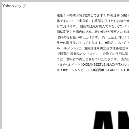
Yahooマップ
通販２４時間365日営業してます！ 即発送を心
休ですので、ご来店前にお電話を頂けたらお待たせ
しております。 他店では絶対購入できないアンテ
価格変更した場合はそれに伴い価格が変更となる場
理解の程お願い申し上げます。 尚、上記と同じくフラ
ラーの取り扱いをしております。 ■商品について
ル.ヘルメット)は、道路運送車両法及び道路運送車
で鑑賞用.装飾品となります。 公道での使用は禁
ては、運転者の責任とさせていただきます。 当方は一
トル#ヘルメット#OCEANBEETLE #LAC#MT
す！#オーシャンビートル#福岡#OCEANBEETLE #