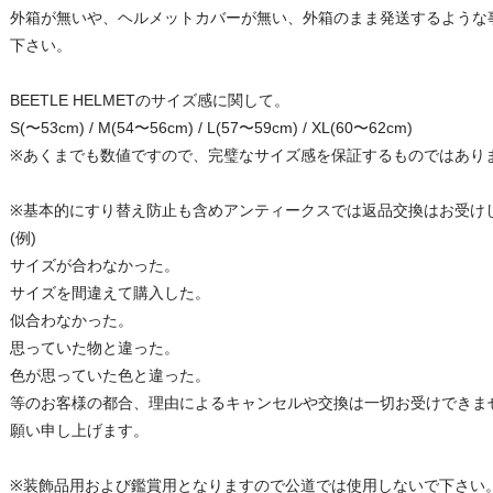
外箱が無いや、ヘルメットカバーが無い、外箱のまま発送するような
下さい。
BEETLE HELMETのサイズ感に関して。
S(〜53cm) / M(54〜56cm) / L(57〜59cm) / XL(60〜62cm)
※あくまでも数値ですので、完璧なサイズ感を保証するものではあり
※基本的にすり替え防止も含めアンティークスでは返品交換はお受け
(例)
サイズが合わなかった。
サイズを間違えて購入した。
似合わなかった。
思っていた物と違った。
色が思っていた色と違った。
等のお客様の都合、理由によるキャンセルや交換は一切お受けできま
願い申し上げます。
※装飾品用および鑑賞用となりますので公道では使用しないで下さい