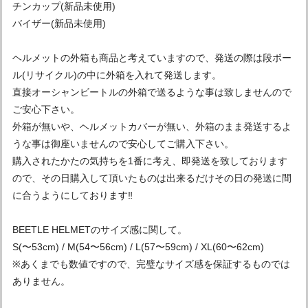
チンカップ(新品未使用)
バイザー(新品未使用)
ヘルメットの外箱も商品と考えていますので、発送の際は段ボー
ル(リサイクル)の中に外箱を入れて発送します。
直接オーシャンビートルの外箱で送るような事は致しませんので
ご安心下さい。
外箱が無いや、ヘルメットカバーが無い、外箱のまま発送するよ
うな事は御座いませんので安心してご購入下さい。
購入されたかたの気持ちを1番に考え、即発送を致しております
ので、その日購入して頂いたものは出来るだけその日の発送に間
に合うようにしております‼︎
BEETLE HELMETのサイズ感に関して。
S(〜53cm) / M(54〜56cm) / L(57〜59cm) / XL(60〜62cm)
※あくまでも数値ですので、完璧なサイズ感を保証するものでは
ありません。