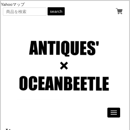
Yahooマップ
search
Toggle
navigati