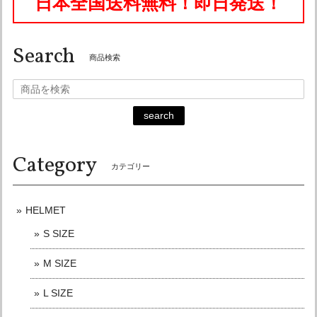
日本全国送料無料！即日発送！
はもちろん満足で、また機会あれば利用したいと思います。
Search
こちらこそ有難うございました。 また今後とも
商品検索
宜しくお願い申し上げます♪
search
オーシャンビートル OCEAN BEETLE MTX 別注 コラボカラー マットカラー アイボリー 各サイズ有り ocean beetle SALE中です！ 送料無料！
Lサイズ
Category
2026/06/18
カテゴリー
迅速な対応ありがとうございます。 また御機会がありました
らよろしくお願い致します。
HELMET
S SIZE
オーシャンビートル PTR 別注 ダークグレー 各サイズ有り OCEANBEETLE SALE中！ 送料無料！販売終了まで在庫ラスト7個！
M SIZE
Lサイズ
2026/05/31
L SIZE
リピートでの購入。 商品問い合わせ,購入後は通話とメッセ