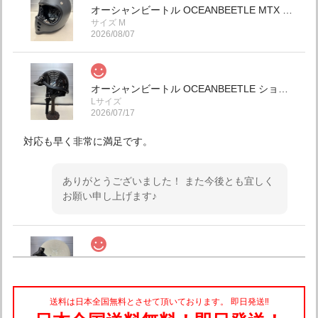
オーシャンビートル OCEANBEETLE MTX 別注マット ダークグレー 各サイズ有り ペイズリーインナー黒仕様！ 送料無料！
サイズ M
2026/08/07
オーシャンビートル OCEANBEETLE ショーティー4 別注ブラックメタリック 各サイズ有り チンカップ黒 本皮クロコダイル型押し仕様 (鑑賞用.コレクション) SALE中！ 送料無料！インスタ.ホームページのみの限定販売！ (予約商品) 本日入荷してます！
Lサイズ
2026/07/17
対応も早く非常に満足です。
ありがとうございました！ また今後とも宜しく
お願い申し上げます♪
オーシャンビートル ショーティー4 アイボリー チンカップ黒 各サイズ有り SALE中！ 送料込み！
Mサイズ
2026/07/13
送料は日本全国無料とさせて頂いております。 即日発送‼︎
とても早い、配送をして頂きありがとうございました。 商品