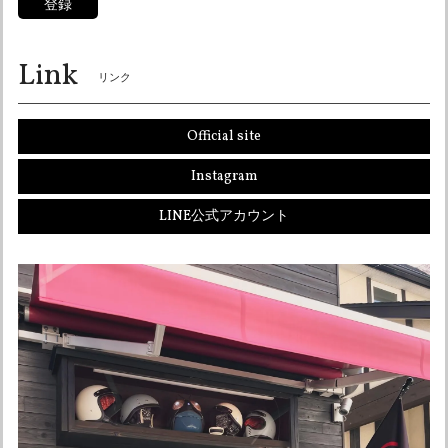
登録
今回は本当に、ありがとうございました。
Link
ありがとうございました！ 喜んで頂けて良かっ
リンク
たです！ いつでもお待ちしております♪ またよ
ろしくお願い申し上げます♪
Official site
Instagram
オーシャンビートル OCEANBEETLE PTR アイボリー 各サイズ有り SALE中！ 送料無料！販売終了まで在庫ラスト5個！
LINE公式アカウント
Lサイズ
2026/05/12
とても対応が早く、わざわざ電話連絡もしてもらい気持ち良
く買い物ができました。 まだ欲しいものがあるので、その時
はよろしくお願いします。 ありがとうございました。
こちらこそありがとうございました☆ またお声
かけください！ よろしくお願い申し上げます♪