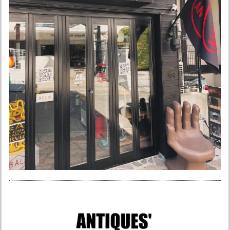
オーシャンビートル OCEAN BEETLE MTX 別注マット アイボリー 各サイズ有り インナーペイズリー黒！ SALE中！ 送料無料！
Lサイズ
2026/05/06
迅速に発送していただきありがとうございます。 オリジナル
カラーも最高です。
ありがとうございました☆ またよろしくお願い
申し上げます。
オーシャンビートル ショーティ4 別注マットホワイト ペイズリー黒 各サイズ有り SALE中！ 送料無料！ 常時在庫限定2個！
XLサイズ
2026/03/20
お店の方が神対応で、安心して取り引きできました。 ありが
とうございます。 次回の購入もアトランティスさんで決まり
です！