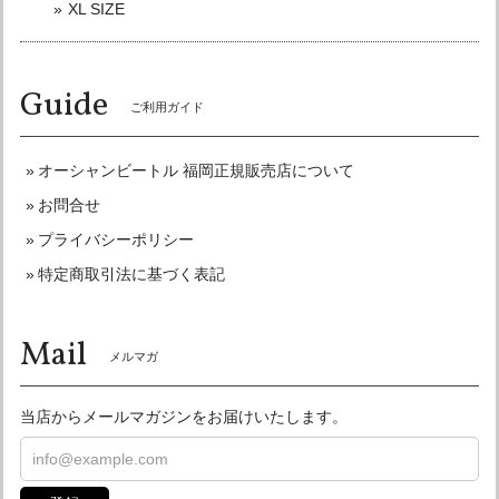
ージにてご連絡いただけ、発送も大変迅速で、信頼のおける
XL SIZE
ショップ様です。 この度もありがとうございました。 また
購入させていただく機会がありました時はよろしくお願いい
たします。
Guide
ご利用ガイド
こちらこそリピート購入有難うございました☆
またよろしくお願い申し上げます♪
オーシャンビートル 福岡正規販売店について
お問合せ
プライバシーポリシー
オーシャンビートル OCEANBEETLE MTX 別注マットブラック 各サイズ有り インナーペイズリー黒仕様！ SALE中！ 送料無料！
特定商取引法に基づく表記
XLサイズ
2026/05/29
Mail
今回は色々失礼な事言ってしまい申し訳ありませんでした。
メルマガ
きた商品でしたが最高です。 自分は頭が大きいのでXLでも
心配で帽体も小さくて箱から出した時 絶対無理なやつやと思
当店からメールマガジンをお届けいたします。
ったけど かぶったらなんのその。なんなら少し余裕まであり
頭痛くもならないくらいのサイズ感で感動しました。 内張も
さりげなくおしゃれでいいです。 また福岡にも仕事でもよく
行くので機会があれば直接お店にも遊びに行かせて下さい♪