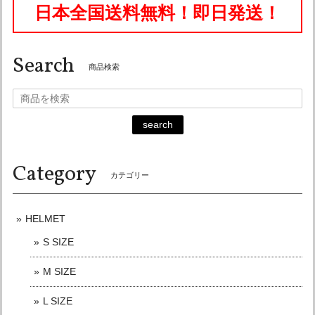
日本全国送料無料！即日発送！
Search
オーシャンビートル OCEAN BEETLE MTX 別注 コラボカラー マットカラー アイボリー 各サイズ有り ocean beetle SALE中です！ 送料無料！
商品検索
Lサイズ
2026/06/18
迅速な対応ありがとうございます。 また御機会がありました
search
らよろしくお願い致します。
Category
カテゴリー
オーシャンビートル PTR 別注 ダークグレー 各サイズ有り OCEANBEETLE SALE中！ 送料無料！販売終了まで在庫ラスト7個！
Lサイズ
2026/05/31
HELMET
リピートでの購入。 商品問い合わせ,購入後は通話とメッセ
S SIZE
ージにてご連絡いただけ、発送も大変迅速で、信頼のおける
ショップ様です。 この度もありがとうございました。 また
M SIZE
購入させていただく機会がありました時はよろしくお願いい
たします。
L SIZE