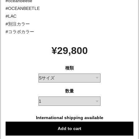
#oceanbeetle
#OCEANBEETLE
#LAC
#別注カラー
#コラボカラー
¥29,800
種類
数量
International shipping available
Add to cart