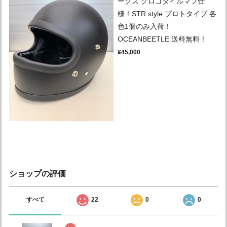
ークス クロコダイルマフ仕
様！STR style プロトタイプ 各
色1個のみ入荷！
OCEANBEETLE 送料無料！
¥45,000
ショップの評価
すべて
22
0
0