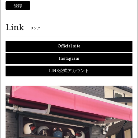
ろしくお願い申し上げます♪
登録
Link
リンク
オーシャンビートル OCEANBEETLE PTR アイボリー 各サイズ有り SALE中！ 送料無料！販売終了まで在庫ラスト5個！
Lサイズ
2026/05/12
Official site
とても対応が早く、わざわざ電話連絡もしてもらい気持ち良
Instagram
く買い物ができました。 まだ欲しいものがあるので、その時
はよろしくお願いします。 ありがとうございました。
LINE公式アカウント
こちらこそありがとうございました☆ またお声
かけください！ よろしくお願い申し上げます♪
オーシャンビートル OCEAN BEETLE MTX 別注マット アイボリー 各サイズ有り インナーペイズリー黒！ SALE中！ 送料無料！
Lサイズ
2026/05/06