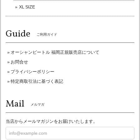
XL SIZE
こちらこそリピート購入有難うございました☆
またよろしくお願い申し上げます♪
Guide
ご利用ガイド
オーシャンビートル OCEANBEETLE MTX 別注マットブラック 各サイズ有り インナーペイズリー黒仕様！ SALE中！ 送料無料！
XLサイズ
オーシャンビートル 福岡正規販売店について
2026/05/29
お問合せ
今回は色々失礼な事言ってしまい申し訳ありませんでした。
プライバシーポリシー
きた商品でしたが最高です。 自分は頭が大きいのでXLでも
心配で帽体も小さくて箱から出した時 絶対無理なやつやと思
特定商取引法に基づく表記
ったけど かぶったらなんのその。なんなら少し余裕まであり
頭痛くもならないくらいのサイズ感で感動しました。 内張も
Mail
さりげなくおしゃれでいいです。 また福岡にも仕事でもよく
メルマガ
行くので機会があれば直接お店にも遊びに行かせて下さい♪
今回は本当に、ありがとうございました。
当店からメールマガジンをお届けいたします。
ありがとうございました！ 喜んで頂けて良かっ
たです！ いつでもお待ちしております♪ またよ