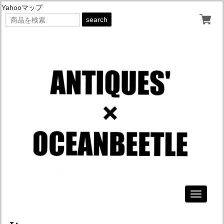
Yahooマップ
search
Toggle
navigati