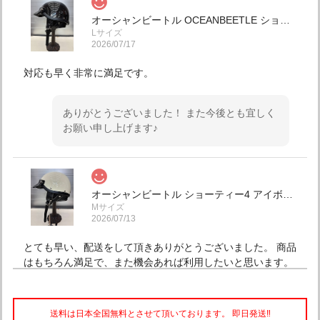
オーシャンビートル OCEANBEETLE ショーティー4 別注ブラックメタリック 各サイズ有り チンカップ黒 本皮クロコダイル型押し仕様 (鑑賞用.コレクション) SALE中！ 送料無料！インスタ.ホームページのみの限定販売！ (予約商品) 本日入荷してます！
Lサイズ
2026/07/17
対応も早く非常に満足です。
ありがとうございました！ また今後とも宜しく
お願い申し上げます♪
オーシャンビートル ショーティー4 アイボリー チンカップ黒 各サイズ有り SALE中！ 送料込み！
Mサイズ
2026/07/13
とても早い、配送をして頂きありがとうございました。 商品
はもちろん満足で、また機会あれば利用したいと思います。
こちらこそ有難うございました。 また今後とも
送料は日本全国無料とさせて頂いております。 即日発送‼︎
宜しくお願い申し上げます♪