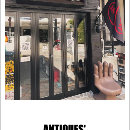
迅速に発送していただきありがとうございます。 オリジナル
カラーも最高です。
ありがとうございました☆ またよろしくお願い
申し上げます。
オーシャンビートル ショーティ4 別注マットホワイト ペイズリー黒 各サイズ有り SALE中！ 送料無料！ 常時在庫限定2個！
XLサイズ
2026/03/20
お店の方が神対応で、安心して取り引きできました。 ありが
とうございます。 次回の購入もアトランティスさんで決まり
です！
ありがとうございました！ またよろしくお願い
申し上げます♪ ちなみにうちはアンティークス
です笑