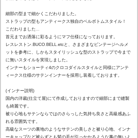
細部の型まで細かくこだわりました。
ストラップの型もアンティークス独自のベルボトムスタイル！
こだわりました...
首元までお洒落に彩るようにマフ仕様になっております。
レスレストン.BUCO.BELL.etcと、さまざまなビンテージヘルメ
ットを参考に、しかもスタイリッシュな型のストラップで今まで
に無いスタイルを実現しました。
インナーもショーティ4のクロコダイルスタイルと同様にアンテ
ィークス仕様のサテンインナーを採用し装着しております。
(インナー説明)
国内の洋裁(仕立て屋)にて作成しておりますので細部にまで縫製
も綺麗です。
被り心地もサテンならではのさらっした気持ち良さと高級感あふ
れる雰囲気です。
高級なスーツの裏地のようなサテンの美しさと被り心地、インナ
ーキャップなど被らずとも髪の毛が引っかかるような事の無いよ