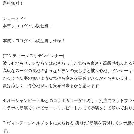
送料無料！
ショーティ4
本革クロコダイル調仕様！
本皮クロコダイル調型押し仕様！
(アンティークスサテンインナー)
被り心地もサテンならではのさらっした気持ち良さと高級感あふれる
高級なスーツの裏地のようなサテンの美しさと被り心地、インナーキ
かるような事の無いような気持ち良さを実感できるかとおもいます。
夏は涼しく、冬心地良いを実感出来るかと思います。
※オーシャンビートルとのコラボカラーが実現し、別注でマットブラ
コラボの塗装ですのでオーシャンビートルにて塗装をして頂いており
※ヴィンテージヘルメットに見られる“痩せた”塗装を表現してシボ感
す。