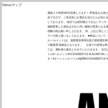
Yahooマップ
通販２４時間365日営業してます！ 即発送を心
休ですので、ご来店前にお電話を頂けたらお待たせ
しております。 他店では絶対購入できないアンテ
価格変更した場合はそれに伴い価格が変更となる場
理解の程お願い申し上げます。 尚、上記と同じくフラ
ラーの取り扱いをしております。 ■商品について
ル.ヘルメット)は、道路運送車両法及び道路運送車
で鑑賞用.装飾品となります。 公道での使用は禁
ては、運転者の責任とさせていただきます。 当方は一
トル#ヘルメット#OCEANBEETLE #LAC#MT
す！#オーシャンビートル#福岡#OCEANBEETLE #