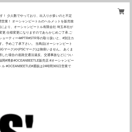
ます！ 少人数でやっており、出入りが多いのと不定
間営業！ オーシャンビートルのヘルメットを販売致
騰により、オーシャンビートル有限会社 埼玉本社が
更.仕様変更になりますのであらかじめご了承.ご
ョーティー4#PTR#STR等の取り扱いと、#別注カ
す。予めご了承下さい。 当商品(オーシャンビート
マーク)や(PSCマーク)は御座いません。 あくま
使用した場合の道路交通法違反、交通事故などについ
博多#OCEANBEETLE販売店 #オーシャンビー
 #OCEANBEETLE#通販は24時間365日営業で