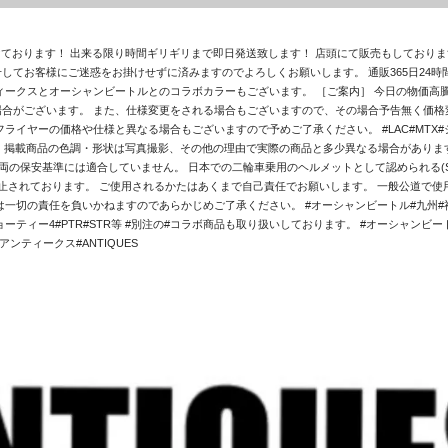
掛けております！ 出来る限り時間ギリギリまで即日発送致します！ 店頭にて販売もしており
してお客様にご迷惑をお掛けせずに済みますのでよろしくお願いします。 通販365日24時
ィークスとオーシャンビートルとのコラボカラーもございます。 ［ご案内］ 今日の物価高
合がございます。 また、仕様変更をされる場合もございますので、その場合予告無く価格変
イヤーの価格や仕様と異なる場合もございますので予めご了承ください。 #LAC#MTX#シ
 ・掲載商品の色調・形状は写真撮影、その他の理由で実際の商品と多少異なる場合がありま
両の保安基準には適合していません。 日本での二輪車乗用のヘルメットとして認められる(SG
止されております。 ご使用されるかたはあくまで自己責任でお願いします。 一般公道で
切の責任を負いかねますのであらかじめご了承ください。 #オーシャンビートル#九州#福岡#
X#ショーティー4#PTR#STR等 #別注の#コラボ商品も取り扱いしております。 #オーシャンビートル
アンティークス#ANTIQUES