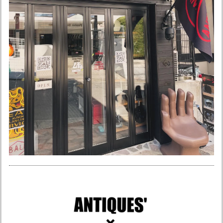
カラーも最高です。
ありがとうございました☆ またよろしくお願い
申し上げます。
オーシャンビートル ショーティ4 別注マットホワイト ペイズリー黒 各サイズ有り SALE中！ 送料無料！ 常時在庫限定2個！
XLサイズ
2026/03/20
お店の方が神対応で、安心して取り引きできました。 ありが
とうございます。 次回の購入もアトランティスさんで決まり
です！
ありがとうございました！ またよろしくお願い
申し上げます♪ ちなみにうちはアンティークス
です笑