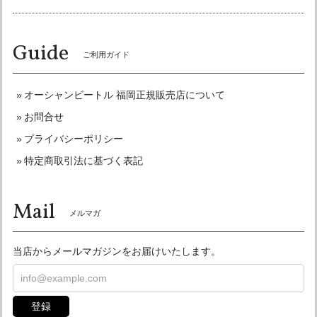
またよろしくお願い申し上げます♪
Guide
ご利用ガイド
オーシャンビートル OCEANBEETLE MTX 別注マットブラック 各サイズ有り インナーペイズリー黒仕様！ SALE中！ 送料無料！
XLサイズ
オーシャンビートル 福岡正規販売店について
2026/05/29
お問合せ
今回は色々失礼な事言ってしまい申し訳ありませんでした。
プライバシーポリシー
きた商品でしたが最高です。 自分は頭が大きいのでXLでも
心配で帽体も小さくて箱から出した時 絶対無理なやつやと思
特定商取引法に基づく表記
ったけど かぶったらなんのその。なんなら少し余裕まであり
頭痛くもならないくらいのサイズ感で感動しました。 内張も
Mail
さりげなくおしゃれでいいです。 また福岡にも仕事でもよく
メルマガ
行くので機会があれば直接お店にも遊びに行かせて下さい♪
今回は本当に、ありがとうございました。
当店からメールマガジンをお届けいたします。
ありがとうございました！ 喜んで頂けて良かっ
たです！ いつでもお待ちしております♪ またよ
ろしくお願い申し上げます♪
登録