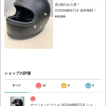
色1個のみ入荷！
OCEANBEETLE 送料無料！
¥45,000
ショップの評価
すべて
22
0
0
オーシャンビートル OCEANBEETLE ショーティー4 別注ブラックメタリック 各サイズ有り チンカップ黒 本皮クロコダイル型押し仕様 (鑑賞用.コレクション) SALE中！ 送料無料！インスタ.ホームページのみの限定販売！ (予約商品) 本日入荷してます！