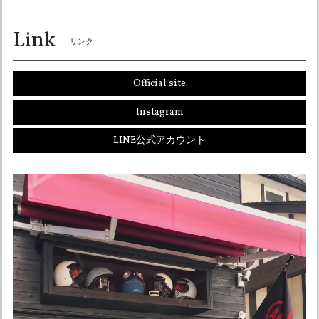
Link
リンク
オーシャンビートル OCEANBEETLE PTR アイボリー 各サイズ有り SALE中！ 送料無料！販売終了まで在庫ラスト5個！
Lサイズ
2026/05/12
Official site
とても対応が早く、わざわざ電話連絡もしてもらい気持ち良
Instagram
く買い物ができました。 まだ欲しいものがあるので、その時
はよろしくお願いします。 ありがとうございました。
LINE公式アカウント
こちらこそありがとうございました☆ またお声
かけください！ よろしくお願い申し上げます♪
オーシャンビートル OCEAN BEETLE MTX 別注マット アイボリー 各サイズ有り インナーペイズリー黒！ SALE中！ 送料無料！
Lサイズ
2026/05/06
迅速に発送していただきありがとうございます。 オリジナル