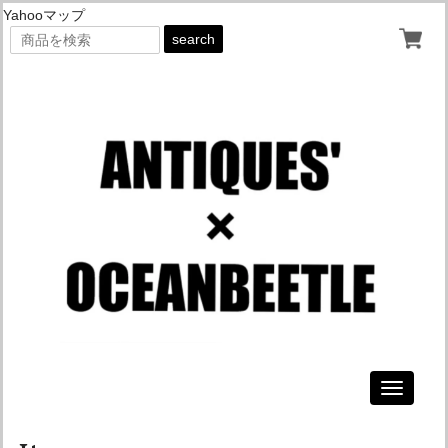
Yahooマップ
search
Toggle
navigati