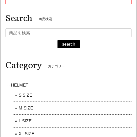
Search
オーシャンビートル OCEAN BEETLE MTX 別注 コラボカラー マットカラー アイボリー 各サイズ有り ocean beetle SALE中です！ 送料無料！
商品検索
Lサイズ
2026/06/18
迅速な対応ありがとうございます。 また御機会がありました
search
らよろしくお願い致します。
Category
カテゴリー
オーシャンビートル PTR 別注 ダークグレー 各サイズ有り OCEANBEETLE SALE中！ 送料無料！販売終了まで在庫ラスト7個！
Lサイズ
2026/05/31
HELMET
リピートでの購入。 商品問い合わせ,購入後は通話とメッセ
S SIZE
ージにてご連絡いただけ、発送も大変迅速で、信頼のおける
ショップ様です。 この度もありがとうございました。 また
M SIZE
購入させていただく機会がありました時はよろしくお願いい
たします。
L SIZE
XL SIZE
こちらこそリピート購入有難うございました☆